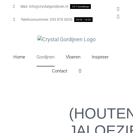
Skip
Mail: info@crystalgordijnen.nl
24/7 bereikbaar
Instag
to
Email
content
Telefoonnummer: 035 870 0026
09:00 - 18:00
Home
Gordijnen
Vloeren
Inspireer
Contact
(HOUTEN
JALOEZI