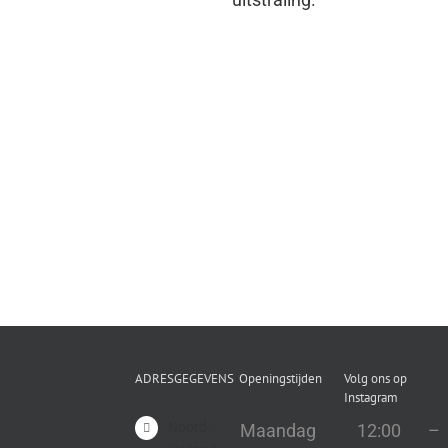
ADRESGEGEVENS
Openingstijden
Volg ons op
Instagram
Noord-
Maandag
12:00
–